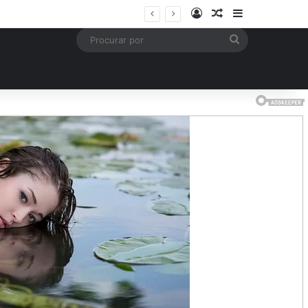
Entrar
Artigo aleatório
Barra Latera
Procurar
por