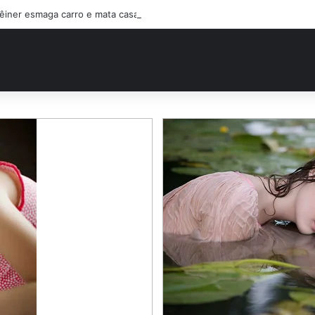
êiner esmaga carro e mata casal na BR-470; filho sobreviveu…Ver mais