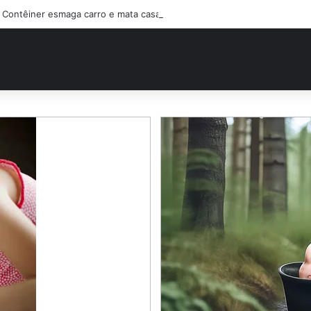
Contêiner esmaga carro e mata casal na BR-470; filho sobreviveu…Ver 