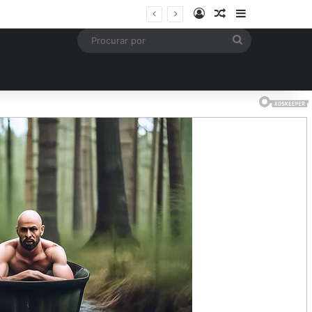
Entrar
Artigo aleatório
Barra Latera
mais
Procurar
por