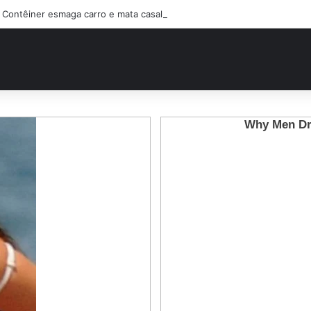
Contêiner esmaga carro e mata casal na BR-470; filho sobreviveu…Ver 