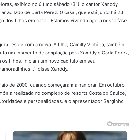
Horas, exibido no último sábado (31), o cantor Xanddy
ar ao lado de Carla Perez. O casal, que está junto há 23
ça dos filhos em casa. “Estamos vivendo agora nossa fase
gora reside com a noiva. A filha, Camilly Victória, também
enta um momento de adaptação para Xanddy e Carla Perez,
 os filhos, iniciam um novo capítulo em seu
 namoradinhos…”, disse Xanddy.
m maio de 2000, quando começaram a namorar. Em outubro
imônia realizada no complexo de resorts Costa do Sauipe,
utoridades e personalidades, e o apresentador Serginho