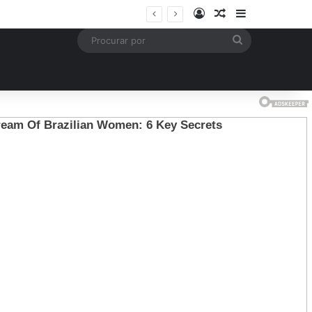
Entrar
Artigo aleatório
Barra Latera
mais
Procurar
por