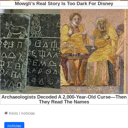
Início
/
noticias
noticias