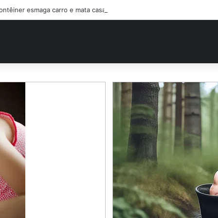
ontêiner esmaga carro e mata casal na BR-470; filho sobreviveu…Ver ma