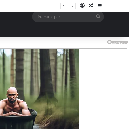
Entrar
Artigo aleatório
Barra Latera
is
Procurar
por