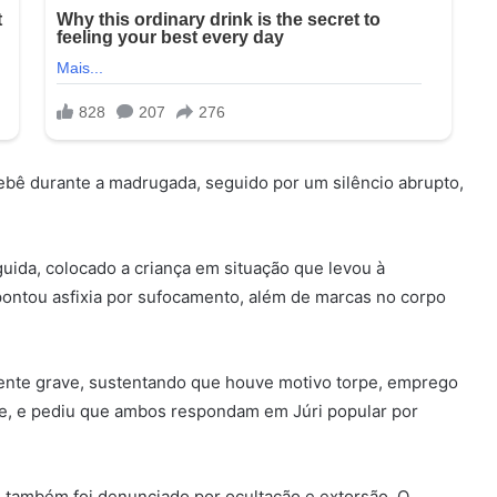
bebê durante a madrugada, seguido por um silêncio abrupto,
uida, colocado a criança em situação que levou à
 apontou asfixia por sufocamento, além de marcas no corpo
ente grave, sustentando que houve motivo torpe, emprego
de, e pediu que ambos respondam em Júri popular por
o também foi denunciado por ocultação e extorsão. O