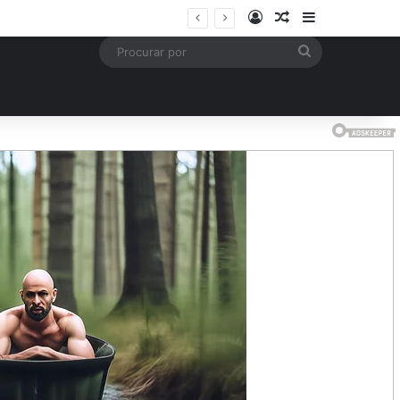
Entrar
Artigo aleatório
Barra Latera
Procurar
por