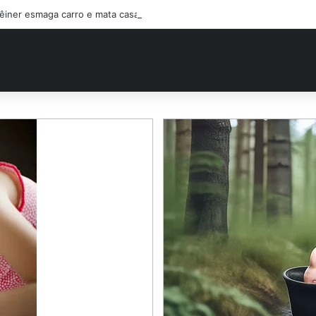
êiner esmaga carro e mata casal na BR-470; filho sobreviveu…Ver mais