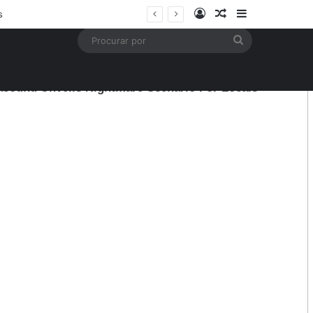
Entrar
Artigo aleatório
Barra Latera
s
Procurar
por