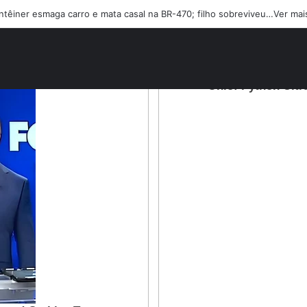
ntêiner esmaga carro e mata casal na BR-470; filho sobreviveu…Ver mai