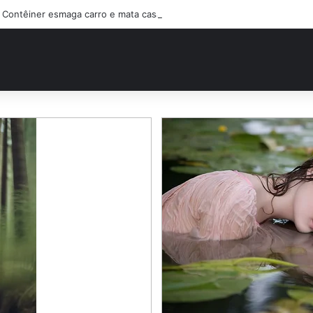
Contêiner esmaga carro e mata casal na BR-470; filho sobreviveu…Ver 