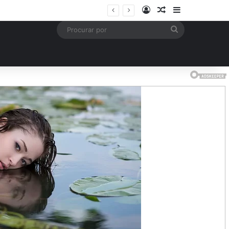
Entrar
Artigo aleatório
Barra Latera
mais
Procurar
por