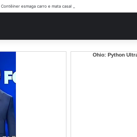
Contêiner esmaga carro e mata casal na BR-470; filho sobreviveu…Ver 