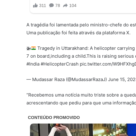
A tragédia foi lamentada pelo ministro-chefe do e
Uma publicação foi feita através da plataforma X.
🚁
Tragedy in Uttarakhand: A helicopter carrying 
7 on board,including a child.This is raising serious
#India #HelicopterCrash pic.twitter.com/W9HFXhg
— Mudassar Raza (@MudassarRazaJ) June 15, 202
“Recebemos uma notícia muito triste sobre a queda
acrescentando que pediu para que uma informação 