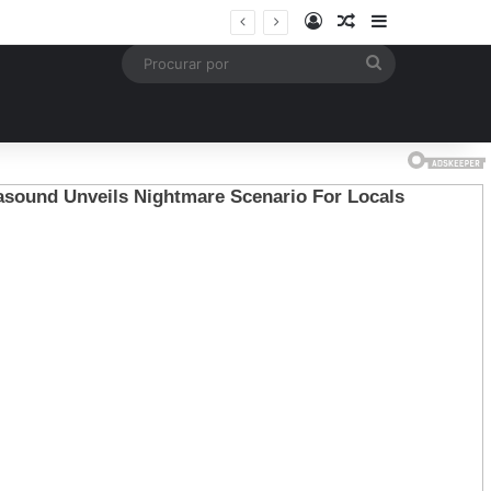
Entrar
Artigo aleatório
Barra Latera
mais
Procurar
por