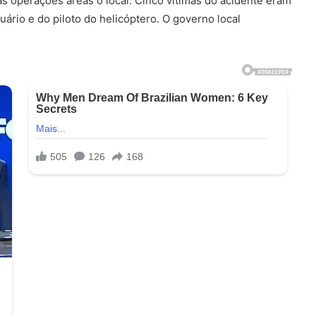
s operações áreas o local. Cinco vítimas do acidente eram
rio e do piloto do helicóptero. O governo local