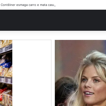
Contêiner esmaga carro e mata casal na BR-470; filho sobreviveu…Ver 