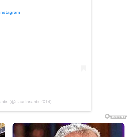
 Instagram
antis (@claudiasantis2014)