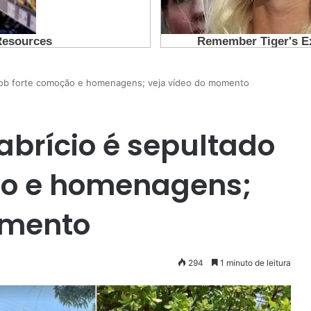
 sob forte comoção e homenagens; veja vídeo do momento
abrício é sepultado
ão e homenagens;
omento
294
1 minuto de leitura