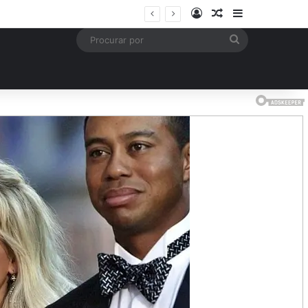
Entrar
Artigo aleatório
Barra Latera
mais
Procurar
por