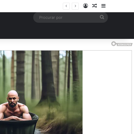
Entrar
Artigo aleatório
Barra Latera
is
Procurar
por