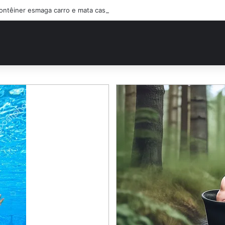
ontêiner esmaga carro e mata casal na BR-470; filho sobreviveu…Ver ma