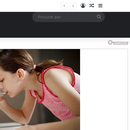
Entrar
Artigo aleatório
Barra Latera
is
Procurar
por