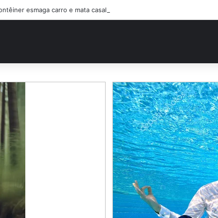
ontêiner esmaga carro e mata casal na BR-470; filho sobreviveu…Ver ma