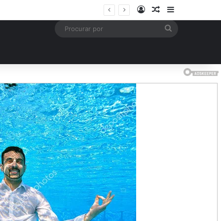
Entrar
Artigo aleatório
Barra Latera
is
Procurar
por