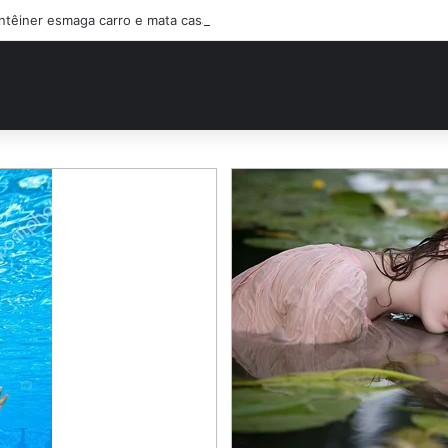
ntêiner esmaga carro e mata casal na BR-470; filho sobreviveu…Ver mai