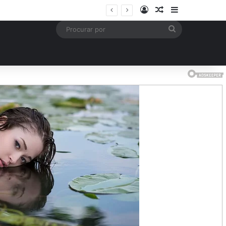
Entrar
Artigo aleatório
Barra Latera
s
Procurar
por