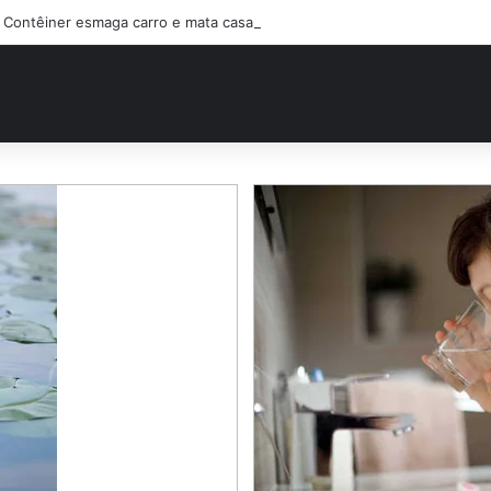
Contêiner esmaga carro e mata casal na BR-470; filho sobreviveu…Ver 