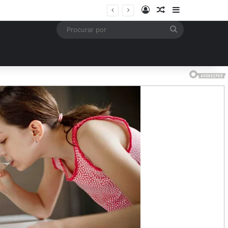
Entrar
Artigo aleatório
Barra Latera
mais
Procurar
por