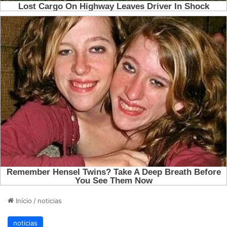
Início
/
noticias
noticias