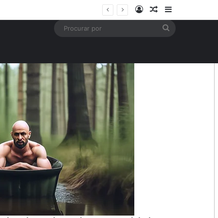
Entrar
Artigo aleatório
Barra Latera
mais
Procurar
por