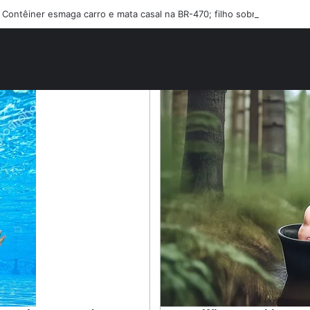
Contêiner esmaga carro e mata casal na BR-470; filho sobreviveu…Ver 