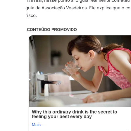
“Na real, nesse ponto aí o guia realmente cometeu
guia da Associação Veadeiros. Ele explica que o con
risco.