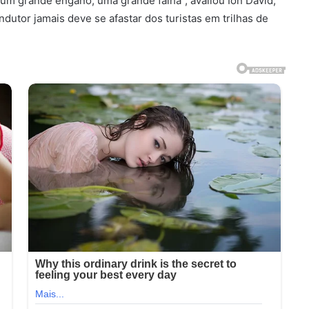
 um grande engano, uma grande falha”, avaliou Ion David,
dutor jamais deve se afastar dos turistas em trilhas de