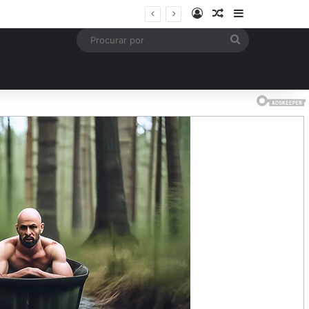
Entrar
Artigo aleatório
Barra Latera
is
Procurar
por