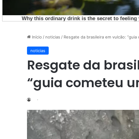
Início
/
noticias
/
Resgate da brasileira em vulcão: “gui
noticias
Resgate da brasi
“guia cometeu u