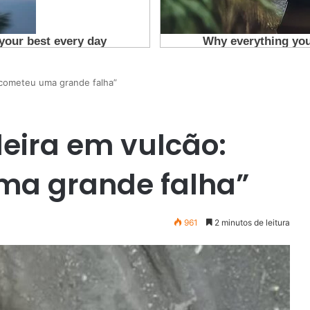
a cometeu uma grande falha”
leira em vulcão:
ma grande falha”
961
2 minutos de leitura