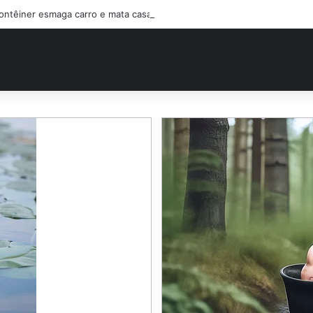
ontêiner esmaga carro e mata casal na BR-470; filho sobreviveu…Ver ma