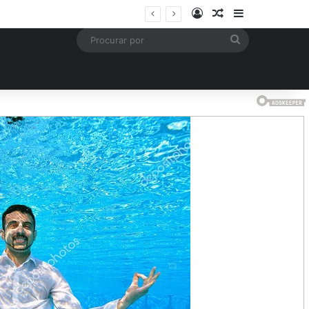
Entrar
Artigo aleatório
Barra Latera
mais
Procurar
por