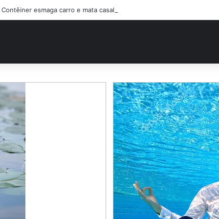
Contêiner esmaga carro e mata casal na BR-470; filho sobreviveu…Ver 