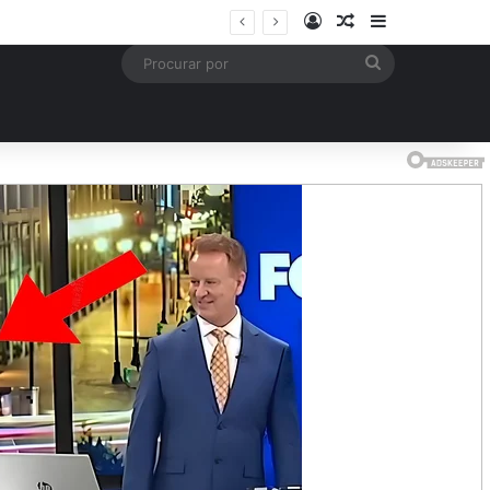
Entrar
Artigo aleatório
Barra Latera
mais
Procurar
por