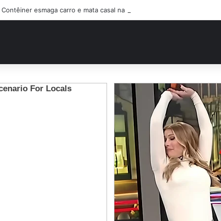
Contêiner esmaga carro e mata casal na BR-470; filho sobreviveu…Ver 