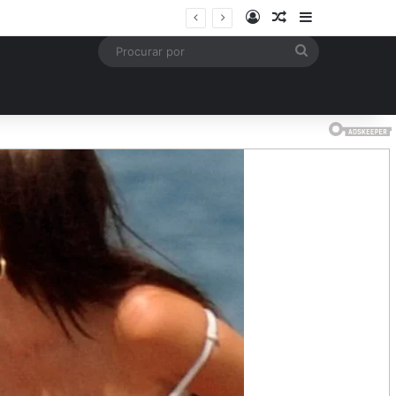
Entrar
Artigo aleatório
Barra Latera
mais
Procurar
por