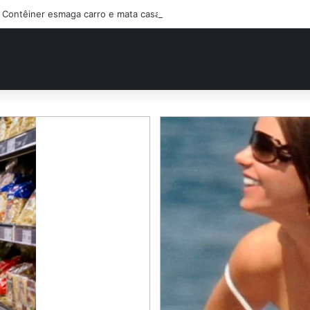
Contêiner esmaga carro e mata casal na BR-470; filho sobreviveu…Ver 