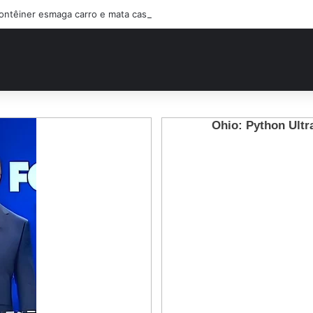
ontêiner esmaga carro e mata casal na BR-470; filho sobreviveu…Ver ma