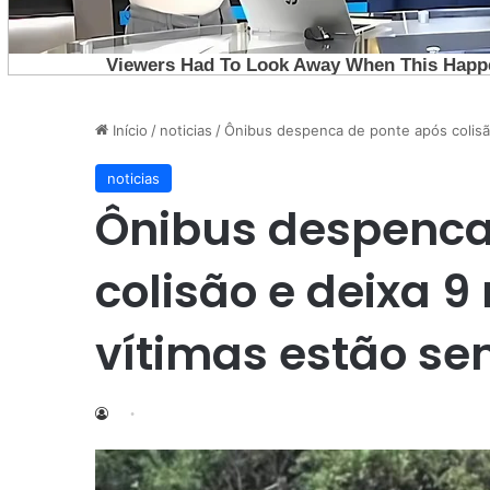
Início
/
noticias
/
Ônibus despenca de ponte após colisão
noticias
Ônibus despenca
colisão e deixa 9 
vítimas estão se