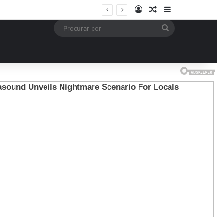
Entrar
Artigo aleatório
Barra Latera
is
Procurar
por