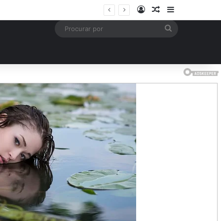
Entrar
Artigo aleatório
Barra Latera
mais
Procurar
por