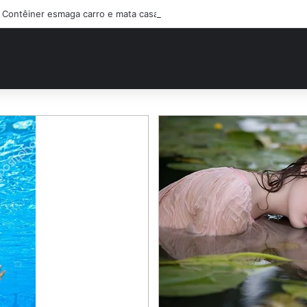
Contêiner esmaga carro e mata casal na BR-470; filho sobreviveu…Ver 