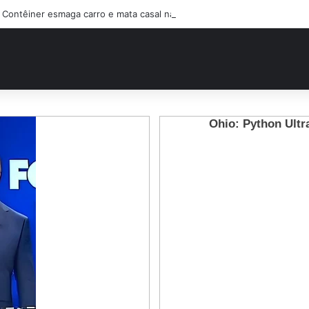
Contêiner esmaga carro e mata casal na BR-470; filho sobreviveu…Ver 