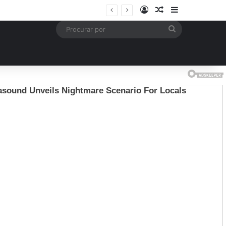
Entrar
Artigo aleatório
Barra Latera
mais
Procurar
por