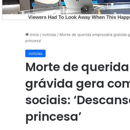
Início
/
noticias
/
Morte de querida empresária grávida 
princesa’
noticias
Morte de querid
grávida gera co
sociais: ‘Descan
princesa’