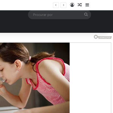
Entrar
Artigo aleatório
Barra Latera
Procurar
por