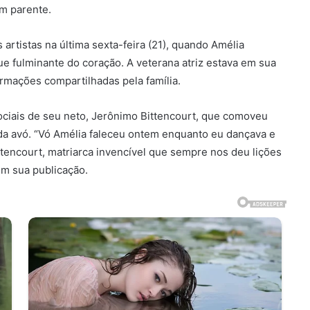
m parente.
rtistas na última sexta-feira (21), quando Amélia
ue fulminante do coração. A veterana atriz estava em sua
rmações compartilhadas pela família.
ociais de seu neto, Jerônimo Bittencourt, que comoveu
a da avó. “Vó Amélia faleceu ontem enquanto eu dançava e
Bittencourt, matriarca invencível que sempre nos deu lições
em sua publicação.