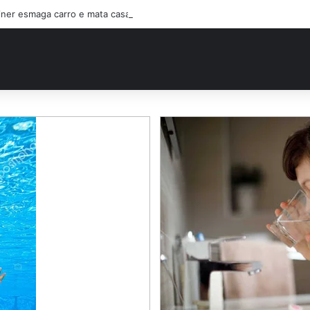
ner esmaga carro e mata casal na BR-470; filho sobreviveu…Ver mais