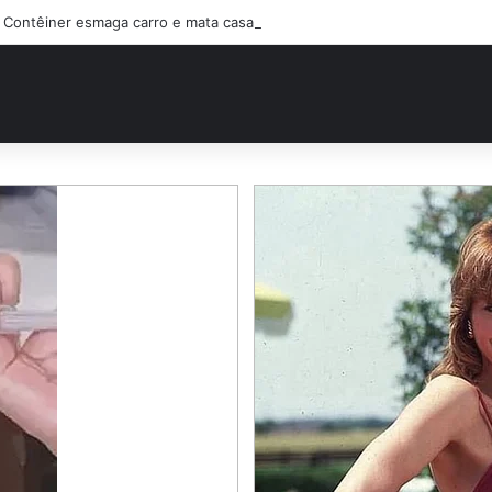
Contêiner esmaga carro e mata casal na BR-470; filho sobreviveu…Ver 