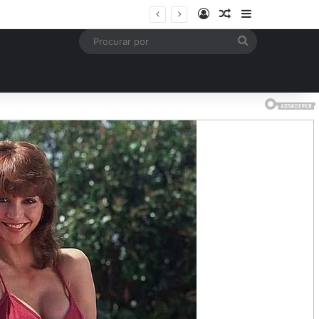
Entrar
Artigo aleatório
Barra Latera
mais
Procurar
por