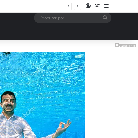
Entrar
Artigo aleatório
Barra Latera
mais
Procurar
por