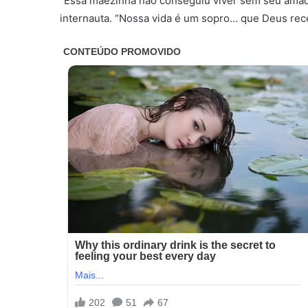
“Essa mãezinha não conseguiu viver sem seu amado
internauta. “Nossa vida é um sopro… que Deus rece