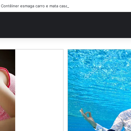
Contêiner esmaga carro e mata casal na BR-470; filho sobreviveu…Ver 