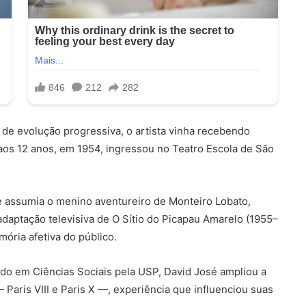
e evolução progressiva, o artista vinha recebendo
aos 12 anos, em 1954, ingressou no Teatro Escola de São
 e assumia o menino aventureiro de Monteiro Lobato,
adaptação televisiva de O Sítio do Picapau Amarelo (1955–
mória afetiva do público.
mado em Ciências Sociais pela USP, David José ampliou a
aris VIII e Paris X —, experiência que influenciou suas