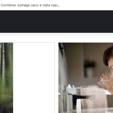
Contêiner esmaga carro e mata casal na BR-470; filho sobreviveu…Ver 