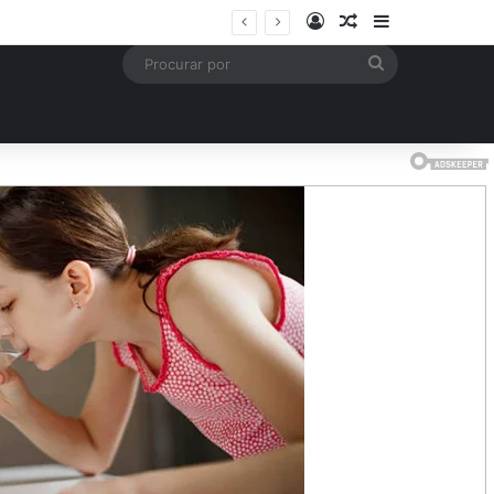
Entrar
Artigo aleatório
Barra Latera
mais
Procurar
por