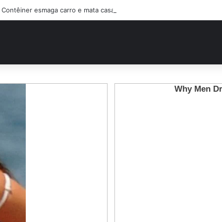
Contêiner esmaga carro e mata casal na BR-470; filho sobreviveu…Ver 