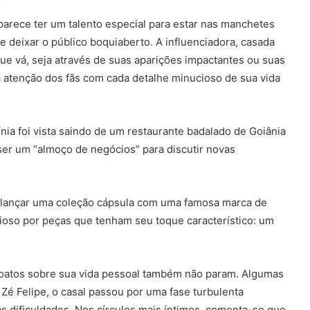
parece ter um talento especial para estar nas manchetes
 deixar o público boquiaberto. A influenciadora, casada
ue vá, seja através de suas aparições impactantes ou suas
 atenção dos fãs com cada detalhe minucioso de sua vida
nia foi vista saindo de um restaurante badalado de Goiânia
er um “almoço de negócios” para discutir novas
a lançar uma coleção cápsula com uma famosa marca de
sioso por peças que tenham seu toque característico: um
 boatos sobre sua vida pessoal também não param. Algumas
Zé Felipe, o casal passou por uma fase turbulenta
s dificuldades. Nos círculos mais íntimos, comenta-se que