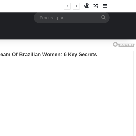
Entrar
Artigo aleatório
Barra Latera
mais
Procurar
por