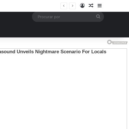
Entrar
Artigo aleatório
Barra Latera
is
Procurar
por