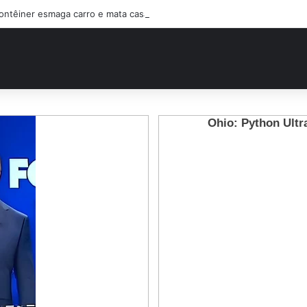
ontêiner esmaga carro e mata casal na BR-470; filho sobreviveu…Ver ma