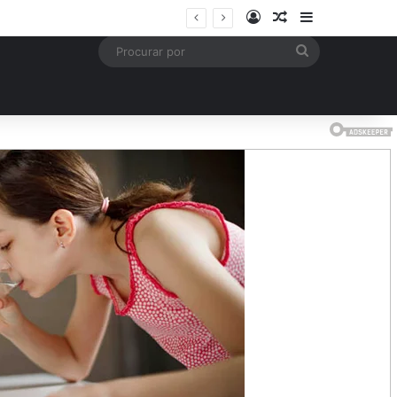
Entrar
Artigo aleatório
Barra Latera
Procurar
por