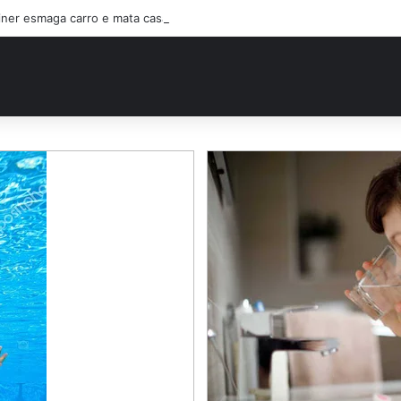
ner esmaga carro e mata casal na BR-470; filho sobreviveu…Ver mais