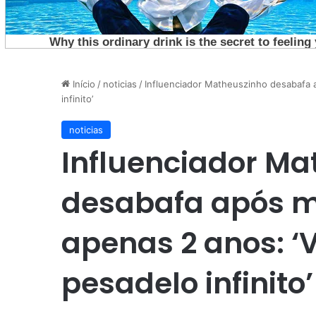
Início
/
noticias
/
Influenciador Matheuszinho desabafa 
infinito’
noticias
Influenciador Ma
desabafa após mo
apenas 2 anos: 
pesadelo infinito’