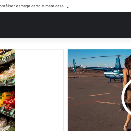
ontêiner esmaga carro e mata casal na BR-470; filho sobreviveu…Ver ma