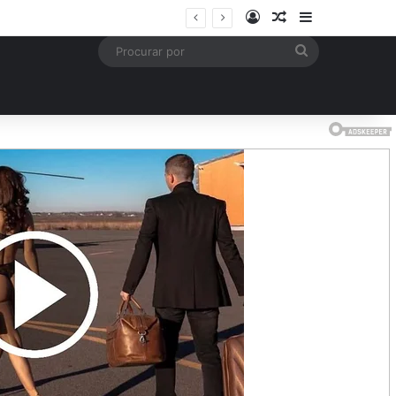
Entrar
Artigo aleatório
Barra Latera
is
Procurar
por