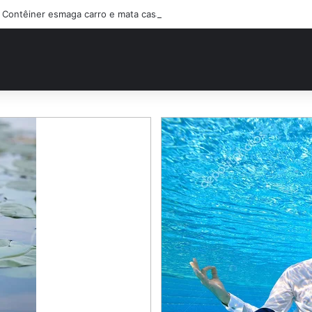
Contêiner esmaga carro e mata casal na BR-470; filho sobreviveu…Ver 