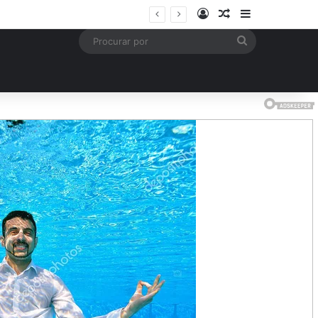
Entrar
Artigo aleatório
Barra Latera
mais
Procurar
por