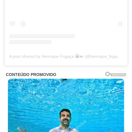
A post shared by Henrique Fogaça 🥷🔥 (@henrique_fogaca74)