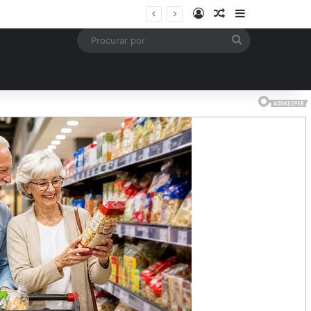
Entrar
Artigo aleatório
Barra Latera
mais
Procurar
por