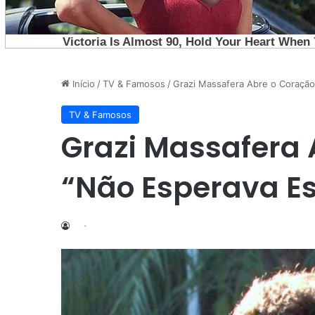
Início
/
TV & Famosos
/
Grazi Massafera Abre o Coraçã
TV & Famosos
Grazi Massafera 
“Não Esperava E