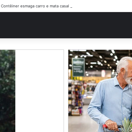
Contêiner esmaga carro e mata casal na BR-470; filho sobreviveu…Ver 