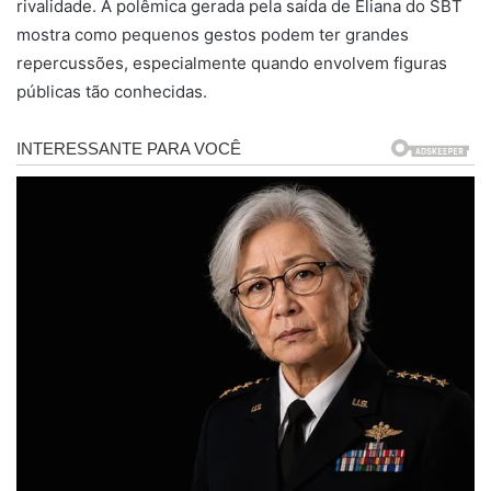
rivalidade. A polêmica gerada pela saída de Eliana do SBT
mostra como pequenos gestos podem ter grandes
repercussões, especialmente quando envolvem figuras
públicas tão conhecidas.