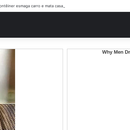
ontêiner esmaga carro e mata casal na BR-470; filho sobreviveu…Ver ma