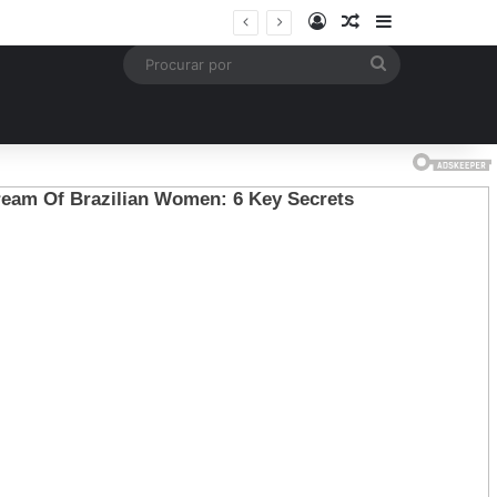
Entrar
Artigo aleatório
Barra Latera
is
Procurar
por