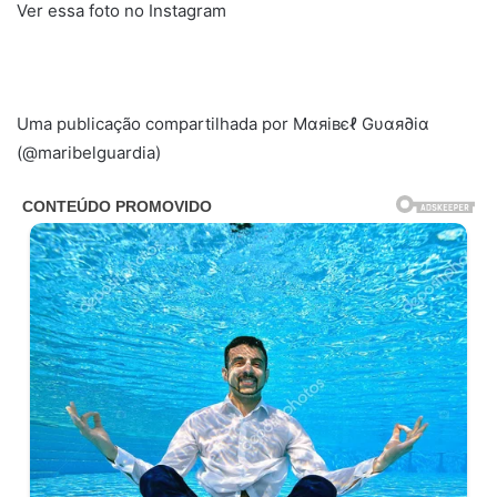
Ver essa foto no Instagram
Uma publicação compartilhada por Mαяiвєℓ Gυαя∂iα
(@maribelguardia)