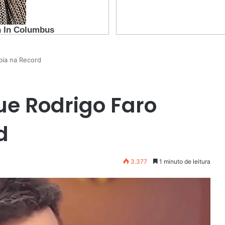
bia na Record
que Rodrigo Faro
d
3.377
1 minuto de leitura