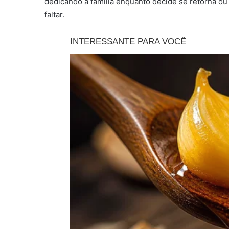
dedicando à família enquanto decide se retorna ou
faltar.