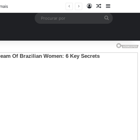
Entrar
Artigo aleatório
Barra Latera
mais
Procurar
por