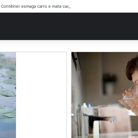
Contêiner esmaga carro e mata casal na BR-470; filho sobreviveu…Ver 