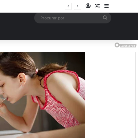
Entrar
Artigo aleatório
Barra Latera
mais
Procurar
por