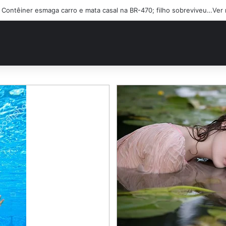
Buscas por adolescente que desapareceu durante operação policial tê