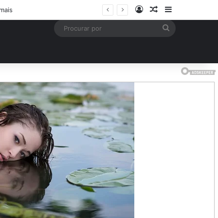
Entrar
Artigo aleatório
Barra Latera
m desfecho trágico
Procurar
por