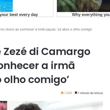
 no choro ao conhecer a irmã caçula: ‘só abre o olho comigo’
de Zezé di Camargo
conhecer a irmã
o olho comigo’
1.306
1 minuto de leitura