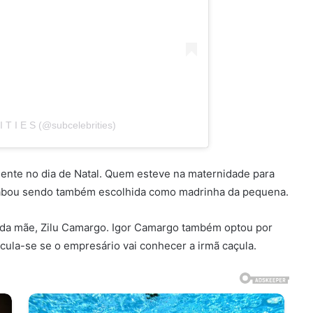
I T I E S (@subcelebrities)
mente no dia de Natal. Quem esteve na maternidade para
abou sendo também escolhida como madrinha da pequena.
a da mãe, Zilu Camargo. Igor Camargo também optou por
ula-se se o empresário vai conhecer a irmã caçula.