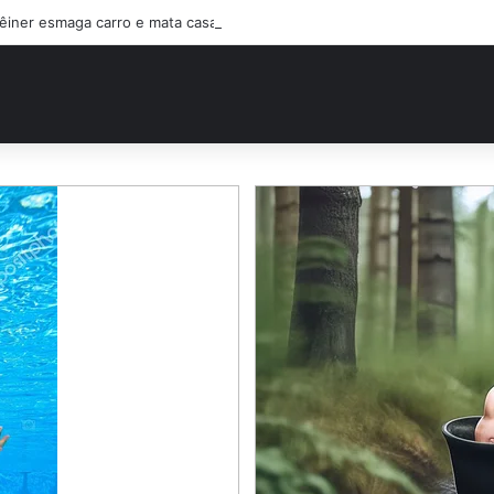
êiner esmaga carro e mata casal na BR-470; filho sobreviveu…Ver mais