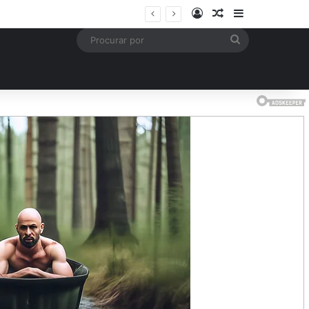
Entrar
Artigo aleatório
Barra Latera
Procurar
por