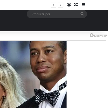
Entrar
Artigo aleatório
Barra Latera
mais
Procurar
por