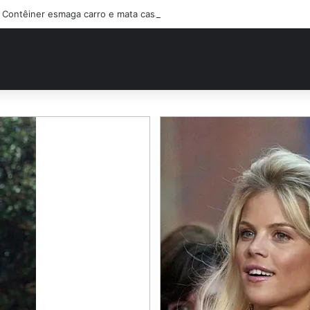
Contêiner esmaga carro e mata casal na BR-470; filho sobreviveu…Ver 