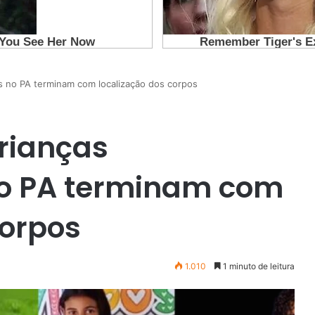
s no PA terminam com localização dos corpos
crianças
o PA terminam com
corpos
1.010
1 minuto de leitura