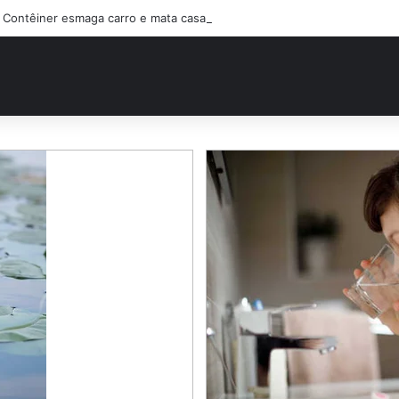
Contêiner esmaga carro e mata casal na BR-470; filho sobreviveu…Ver 