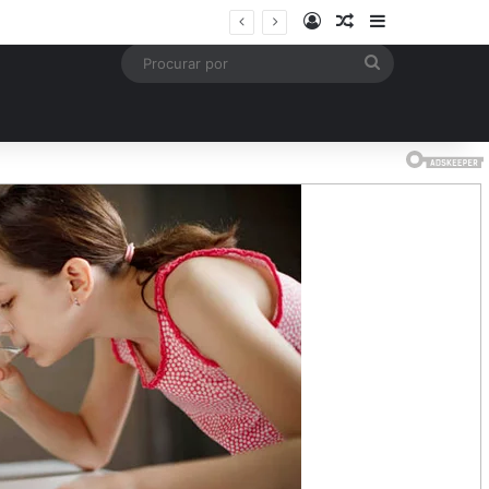
Entrar
Artigo aleatório
Barra Latera
mais
Procurar
por