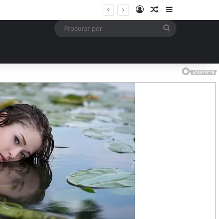
Entrar
Artigo aleatório
Barra Latera
Procurar
por