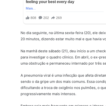
No dia seguinte, na última sexta-feira (20), ele d
20 minutos, dizendo estar muito mal e que havia v
Na manhã deste sábado (21), deu início a um che
para investigar o quadro clínico. Em abril, o ex-pre
uma obstrução e permaneceu internado por três s
A pneumonia viral é uma infecção que afeta direta
sendo o da gripe um dos mais comuns. Essa condiçã
dificultando a troca de oxigênio nos pulmões, o qu
progressivamente mais intensos.
Embora seja mais frequente em crianças e idosos,