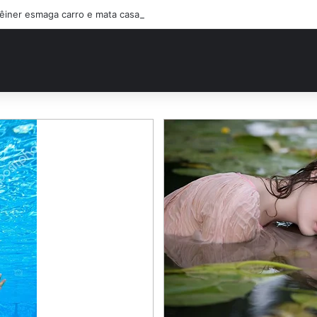
êiner esmaga carro e mata casal na BR-470; filho sobreviveu…Ver mais