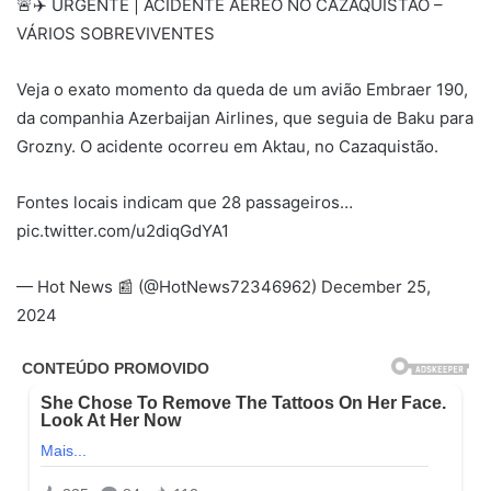
🚨✈️ URGENTE | ACIDENTE AÉREO NO CAZAQUISTÃO –
VÁRIOS SOBREVIVENTES
Veja o exato momento da queda de um avião Embraer 190,
da companhia Azerbaijan Airlines, que seguia de Baku para
Grozny. O acidente ocorreu em Aktau, no Cazaquistão.
Fontes locais indicam que 28 passageiros…
pic.twitter.com/u2diqGdYA1
— Hot News 📰 (@HotNews72346962) December 25,
2024