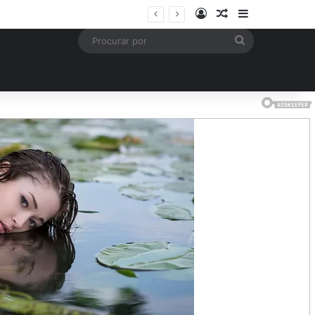
Entrar
Artigo aleatório
Barra Latera
is
Procurar
por