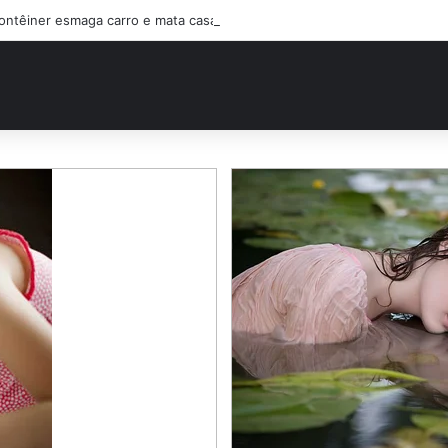
ontêiner esmaga carro e mata casal na BR-470; filho sobreviveu…Ver ma