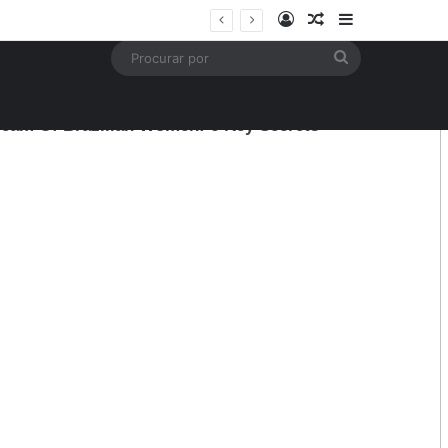
Entrar
Artigo aleatório
Barra Latera
mais
Procurar
por