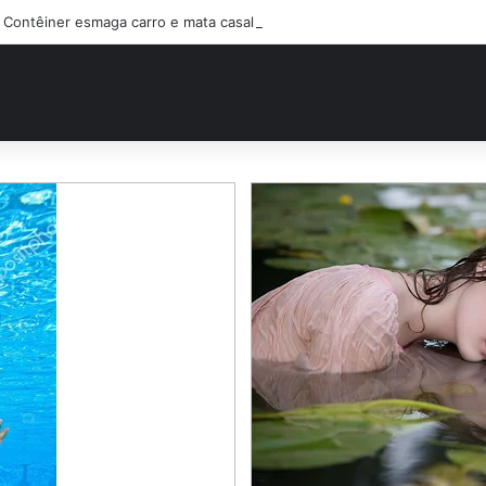
Contêiner esmaga carro e mata casal na BR-470; filho sobreviveu…Ver 