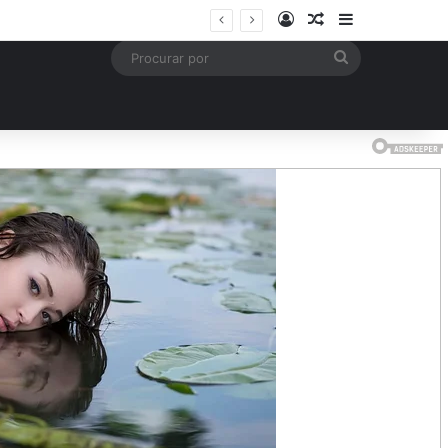
Entrar
Artigo aleatório
Barra Latera
mais
Procurar
por