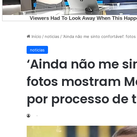
Início
/
noticias
/
‘Ainda não me sinto confortável’: fot
noticias
‘Ainda não me sin
fotos mostram M
por processo de 