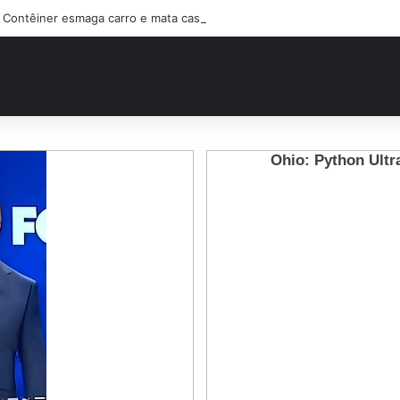
Contêiner esmaga carro e mata casal na BR-470; filho sobreviveu…Ver 