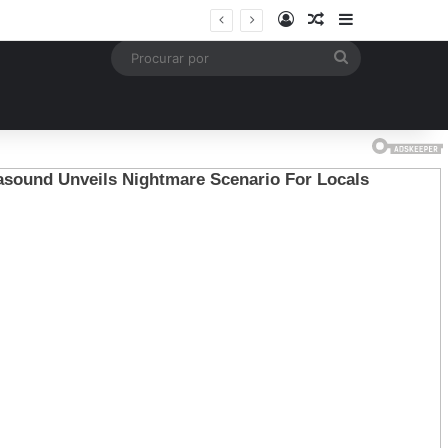
Entrar
Artigo aleatório
Barra Latera
mais
Procurar
por